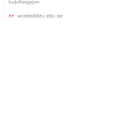
საქართველო
wcode@btu.edu.ge
BTU.EDU.GE
ჩვენ შესახებ
პროექტის შესახებ
ლექტორები
კურსები
ტექ ინგლისური