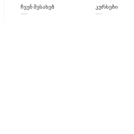
ჩვენ შესახებ
კურსები
პროექტის შესახებ
ტექ ინგლისური
ლექტორები
Front-end
Back-end
UI/UX დიზაინი