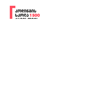
+995 32 2195 015
ილია ჭავჭავაძის გამზირი, 82 თბილისი,
საქართველო
wcode@btu.edu.ge
BTU.EDU.GE