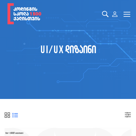
UI/UX დიზაინი