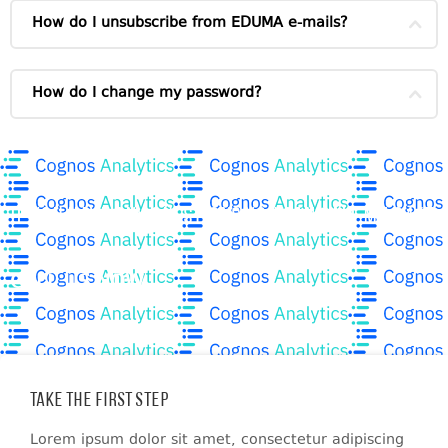
How do I unsubscribe from EDUMA e-mails?
How do I change my password?
If You Have Any Questions You Can Call Me 24/7
CALL US NOW
Take the First Step
Lorem ipsum dolor sit amet, consectetur adipiscing