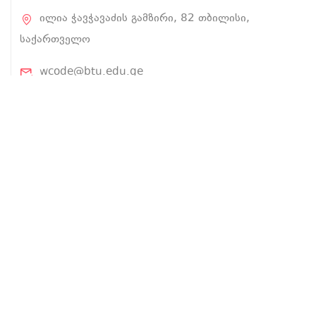
ილია ჭავჭავაძის გამზირი, 82 თბილისი,
საქართველო
wcode@btu.edu.ge
BTU.EDU.GE
ჩვენ შესახებ
პროექტის შესახებ
ლექტორები
კურსები