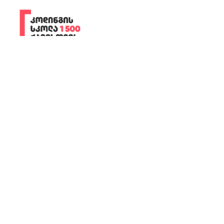
+995 32 2195 015
ილია ჭავჭავაძის გამზირი, 82 თბილისი,
საქართველო
wcode@btu.edu.ge
BTU.EDU.GE