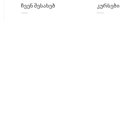
ჩვენ შესახებ
კურსები
პროექტის შესახებ
ტექ ინგლისური
ლექტორები
Front-end
Back-end
UI/UX დიზაინი