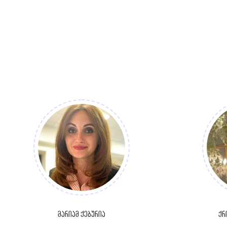
მარიამ ქებურია
ქრ