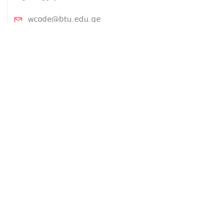
wcode@btu.edu.ge
BTU.EDU.GE
ჩვენ შესახებ
პროექტის შესახებ
ლექტორები
კურსები
ტექ ინგლისური
Front-end