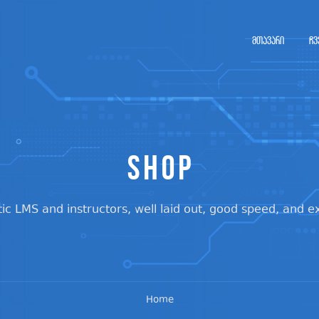
მთავარი
ჩვ
Shop
tic LMS and instructors, well laid out, good speed, and ex
Home