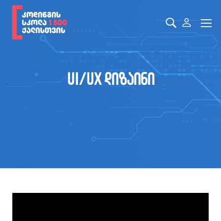
UI/UX დიზაინი