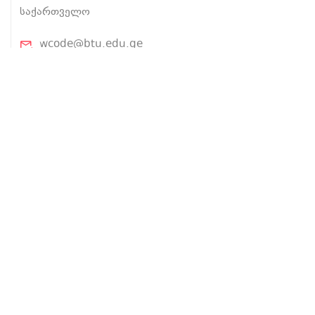
საქართველო
wcode@btu.edu.ge
BTU.EDU.GE
ჩვენ შესახებ
პროექტის შესახებ
ლექტორები
კურსები
ტექ ინგლისური