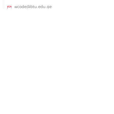
wcode@btu.edu.ge
BTU.EDU.GE
ჩვენ შესახებ
პროექტის შესახებ
ლექტორები
კურსები
ტექ ინგლისური
Front-end